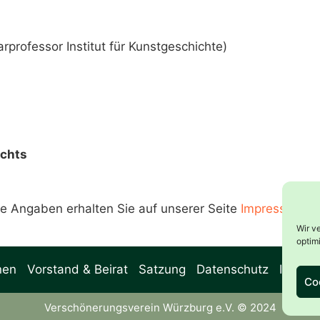
arprofessor Institut für Kunstgeschichte)
echts
he Angaben erhalten Sie auf unserer Seite
Impressum
.
Wir v
optim
nen
Vorstand & Beirat
Satzung
Datenschutz
Impre
Co
Verschönerungsverein Würzburg e.V. © 2024