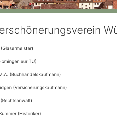
erschönerungsverein Wü
 (Glasermeister)
iplomingenieur TU)
z M.A. (Buchhandelskaufmann)
ridgen (Versicherungskaufmann)
 (Rechtsanwalt)
 Kummer (Historiker)